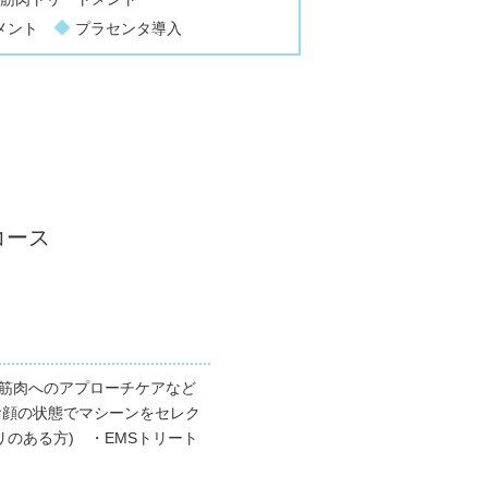
◆
トメント
プラセンタ導入
コース
筋肉へのアプローチケアなど
お顔の状態でマシーンをセレク
リのある方) ・EMSトリート