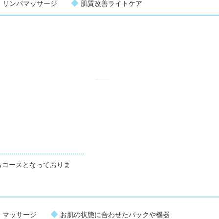
◆
◆
リンパマッサージ
肌質改善ライトケア
るコースとなっておりま
◆
◆
マッサージ
お肌の状態に合わせたパックや機器