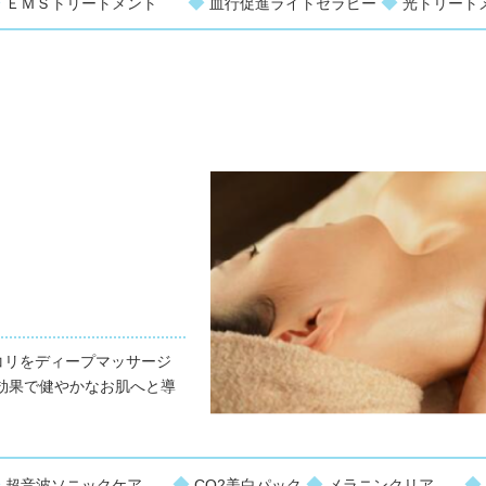
◆
◆
◆
ＥＭＳトリートメント
血行促進ライトセラピー
光トリー
コリをディープマッサージ
効果で健やかなお肌へと導
◆
◆
◆
◆
超音波ソニックケア
CO2美白パック
メラニンクリア